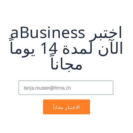
اختبر aBusiness
الآن لمدة 14 يوماً
مجاناً