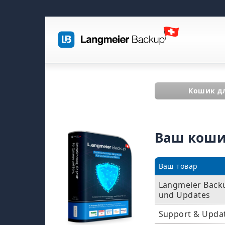
Кошик д
Ваш кош
Ваш товар
Langmeier Backu
und Updates
Support & Upda