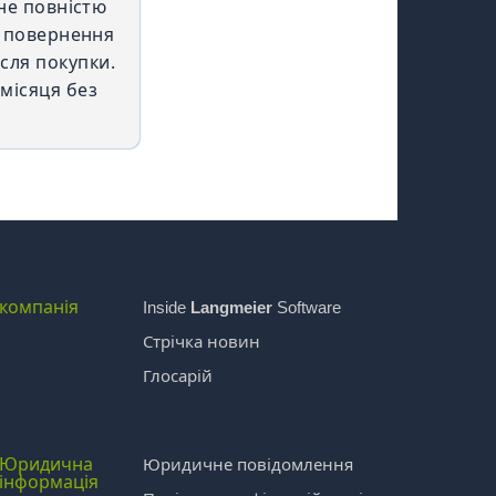
не повністю
ю повернення
сля покупки.
омісяця без
компанія
Inside
Langmeier
Software
Стрічка новин
Глосарій
Юридична
Юридичне повідомлення
інформація