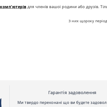
 комп'ютерів
для членів вашої родини або друзів. Ті
З них щороку період
Гарантія задоволення
Ми твердо переконані що ви будете задово