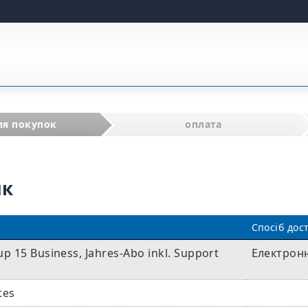
ля покупок
оплата
ик
Спосіб дос
p 15 Business, Jahres-Abo inkl. Support
Електрон
tes