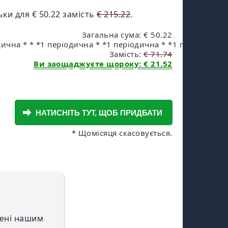
льки для
€ 50.22
замість
€ 215.22
.
Загальна сума: € 50.22
ична * * *1 періодична * *1 періодична * *1 періодична *
Замість:
€ 71.74
Ви заощаджуєте щороку: € 21.52
* Щомісяця скасовується.
лені нашим