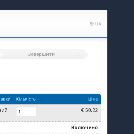
UA
Завершити
тавки
Кількість
Ціна
ний
€ 50.22
Включено