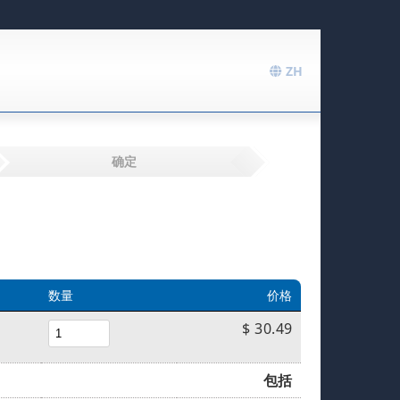
ZH
确定
数量
价格
$ 30.49
包括