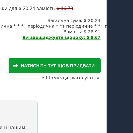
льки для
$ 20.24
замість
$ 86.73
.
Загальна сума: $ 20.24
ична * * *1 періодична * *1 періодична * *1 періодична *
Замість:
$ 28.91
Ви заощаджуєте щороку: $ 8.67
* Щомісяця скасовується.
лені нашим