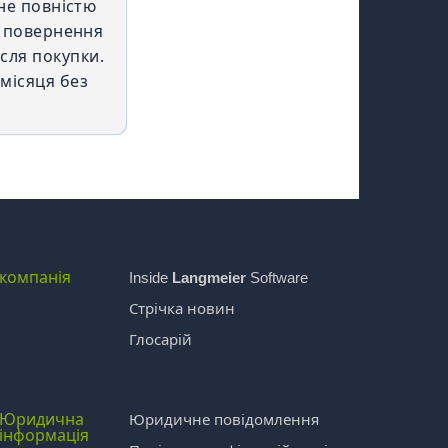
не повністю
ю повернення
сля покупки.
омісяця без
компанія
Inside
Langmeier
Software
Стрічка новин
Глосарій
Юридична
Юридичне повідомлення
інформація