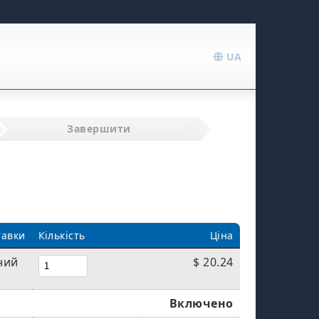
UA
Завершити
тавки
Кількість
Ціна
ний
$ 20.24
Включено