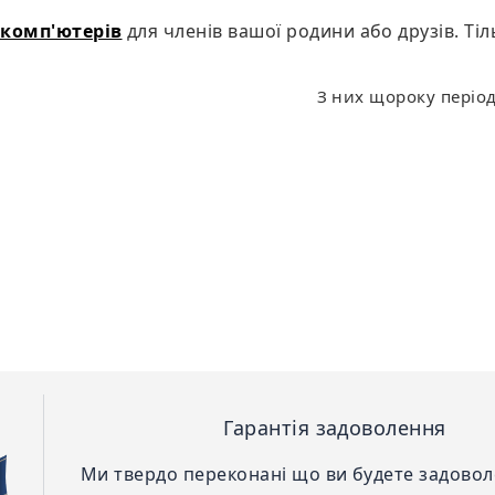
 комп'ютерів
для членів вашої родини або друзів. Ті
З них щороку період
Гарантія задоволення
Ми твердо переконані що ви будете задово