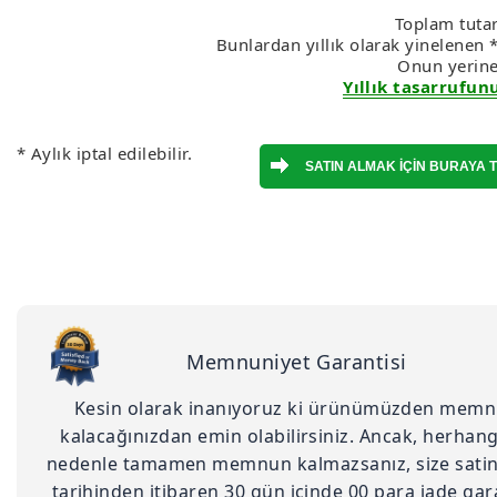
Toplam tutar
Bunlardan yıllık olarak yinelenen 
Onun yerin
Yıllık tasarrufunu
* Aylık iptal edilebilir.
Memnuniyet Garantisi
Kesin olarak inanıyoruz ki ürünümüzden mem
kalacağınızdan emin olabilirsiniz. Ancak, herhang
nedenle tamamen memnun kalmazsanız, si̇ze sati
tari̇hi̇nden i̇ti̇baren 30 gün i̇çi̇nde 00 para i̇ade garan