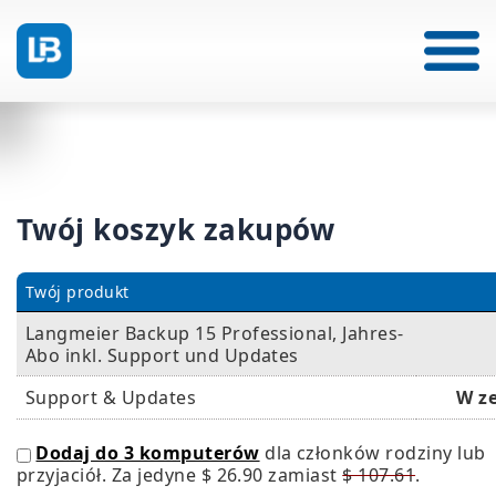
Twój koszyk zakupów
Twój produkt
Langmeier Backup 15 Professional, Jahres-
Abo inkl. Support und Updates
Support & Updates
W z
Dodaj do 3 komputerów
dla członków rodziny lub
przyjaciół. Za jedyne
$ 26.90
zamiast
$ 107.61
.