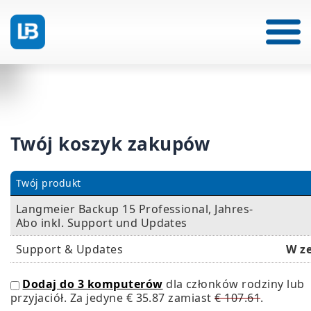
Twój koszyk zakupów
Twój produkt
Langmeier Backup 15 Professional, Jahres-
Abo inkl. Support und Updates
Support & Updates
W z
Dodaj do 3 komputerów
dla członków rodziny lub
przyjaciół. Za jedyne
€ 35.87
zamiast
€ 107.61
.