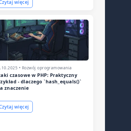
Czytaj więcej
.10.2025 • Rozwój oprogramowania
taki czasowe w PHP: Praktyczny
rzykład - dlaczego `hash_equals()`
a znaczenie
Czytaj więcej