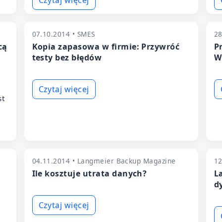
Czytaj więcej
07.10.2014 • SMES
28
cą
Kopia zapasowa w firmie: Przywróć
P
testy bez błędów
W
Czytaj więcej
st
04.11.2014 • Langmeier Backup Magazine
12
Ile kosztuje utrata danych?
L
d
Czytaj więcej