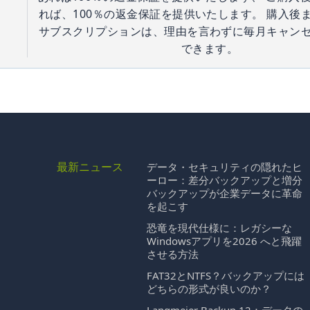
れば、100％の返金保証を提供いたします。 購入後
サブスクリプションは、理由を言わずに毎月キャン
できます。
最新ニュース
データ・セキュリティの隠れたヒ
ーロー：差分バックアップと増分
バックアップが企業データに革命
を起こす
恐竜を現代仕様に：レガシーな
Windowsアプリを2026 へと飛躍
させる方法
FAT32とNTFS？バックアップには
どちらの形式が良いのか？