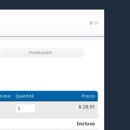
IT
Finalizzare
zione
Quantità
Prezzo
$ 28.91
Incluso