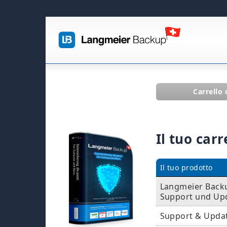
Carrello 
Il tuo carr
Il tuo prodotto
Langmeier Backup
Support und Up
Support & Upda