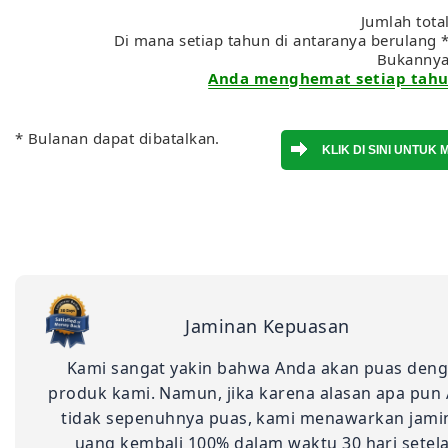
Jumlah tota
Di mana setiap tahun di antaranya berulang *
Bukanny
Anda menghemat setiap tahun
* Bulanan dapat dibatalkan.
Jaminan Kepuasan
Kami sangat yakin bahwa Anda akan puas den
produk kami. Namun, jika karena alasan apa pun
tidak sepenuhnya puas, kami menawarkan jami
uang kembali 100% dalam waktu 30 hari setel