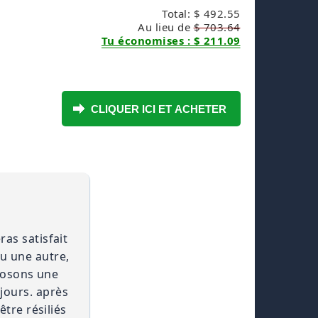
Total: $ 492.55
Au lieu de
$ 703.64
Tu économises : $ 211.09
as satisfait
ou une autre,
oposons une
jours. après
tre résiliés