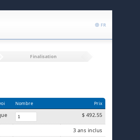
FR
Finalisation
voi
Nombre
Prix
que
$ 492.55
3 ans inclus