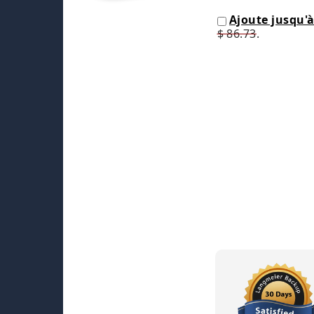
Ajoute jusqu'à
$ 86.73
.