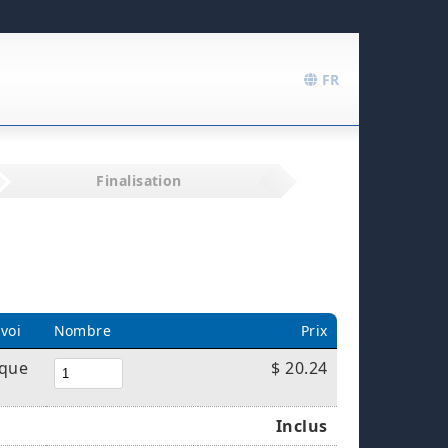
FR
Finalisation
voi
Nombre
Prix
ique
$ 20.24
Inclus