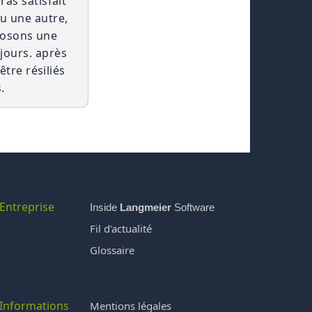
as satisfait
ou une autre,
oposons une
jours. après
tre résiliés
.
Entreprise
Inside
Langmeier
Software
Fil d'actualité
Glossaire
Informations
Mentions légales