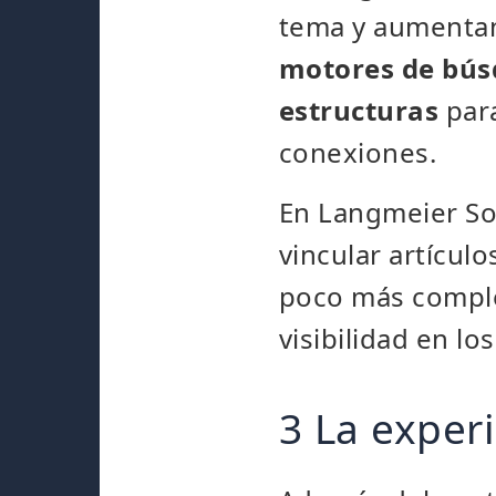
tema y aumentan
motores de búsqu
estructuras
para
conexiones.
En Langmeier Sof
vincular artícul
poco más comple
visibilidad en lo
3 La exper