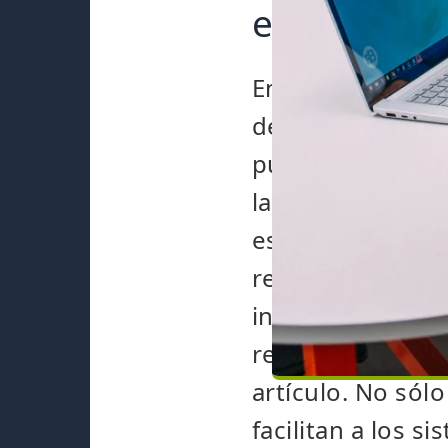
estructura 
En 2026, el cont
de clasificación
publicar textos
la estructura y l
especialmente im
respuestas comp
internos a tema
recurren a
los a
artículo. No sól
facilitan a los si