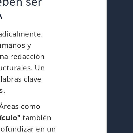
eben ser
A
radicalmente.
humanos y
una redacción
ucturales. Un
labras clave
s.
. Áreas como
ículo"
también
rofundizar en un