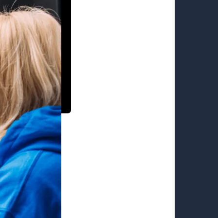
ial en
e:
a