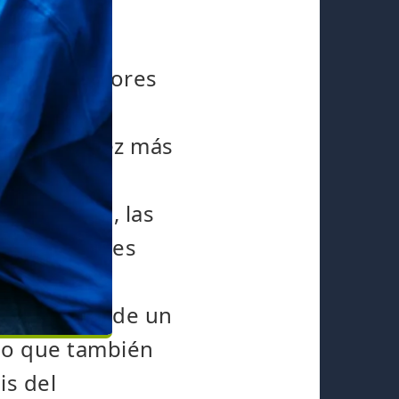
 de los factores
basta con
úan cada vez más
culo. Son
formulados, las
y los enlaces
s modernos
l principio de un
ino que también
is del