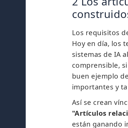
2 Los artí
construido
Los requisitos d
Hoy en día, los
sistemas de IA a
comprensible, si
buen ejemplo de 
importantes y ta
Así se crean vín
"Artículos rela
están ganando im