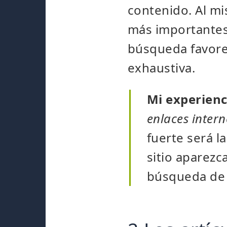
contenido. Al m
más importantes:
búsqueda favore
exhaustiva.
Mi experien
enlaces inter
fuerte será l
sitio aparezc
búsqueda de 