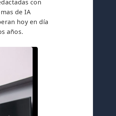
redactadas con
emas de IA
peran hoy en día
os años.