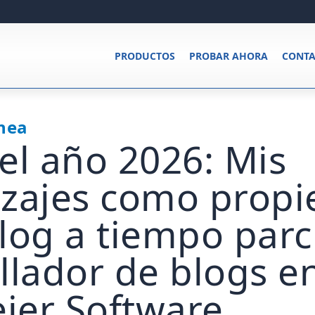
PRODUCTOS
PROBAR AHORA
CONTA
ínea
el año 2026: Mis
zajes como propi
log a tiempo parci
llador de blogs e
ier Software