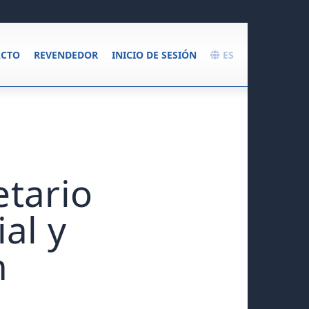
CTO
REVENDEDOR
INICIO DE SESIÓN
ES
etario
al y
n