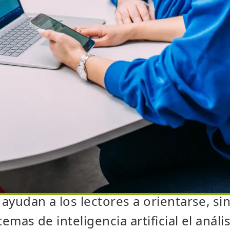
se vuelve crucial
enido de alta calidad sigue siendo uno
 más importantes. Sin embargo, ya no 
 largos. Los motores de búsqueda eval
a
categorización semántica
de un artí
portantes los subtítulos claramente 
actas a las preguntas más frecuentes 
s relacionados. Por ello, muchos blog
cordeones de preguntas frecuentes
a
o ayudan a los lectores a orientarse, s
stemas de inteligencia artificial el anális