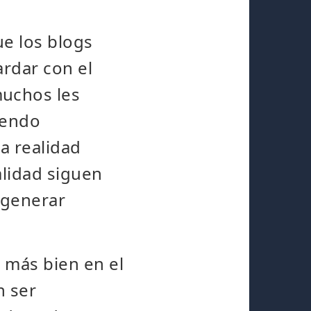
ue los blogs
rdar con el
muchos les
iendo
a realidad
alidad siguen
 generar
o más bien en el
n ser