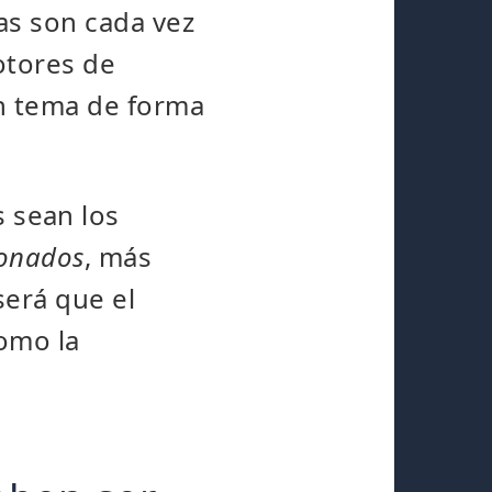
as son cada vez
otores de
un tema de forma
 sean los
ionados
, más
será que el
como la