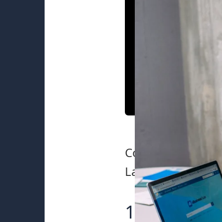
Como operador y
Langmeier Softw
1 El conten