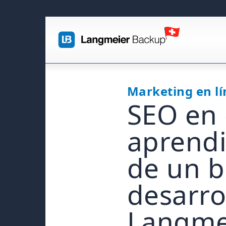
Marketing en l
SEO en 
aprendi
de un b
desarro
Langme