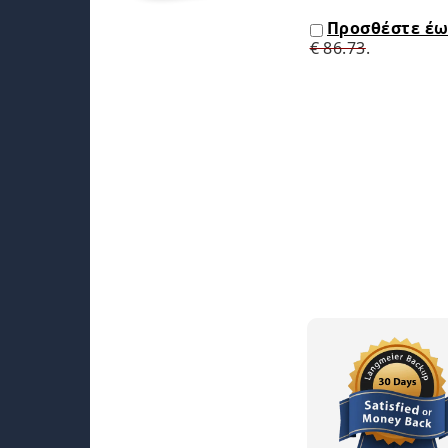
Προσθέστε έω
€ 86.73
.