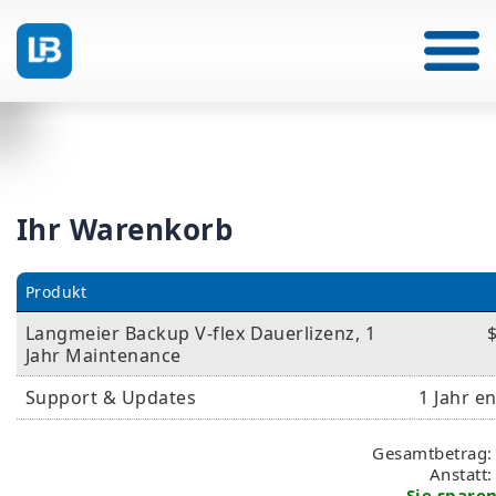
Ihr Warenkorb
Produkt
Langmeier Backup V-flex Dauerlizenz, 1
Jahr Maintenance
Support & Updates
1 Jahr e
Gesamtbetrag:
Anstatt
Sie sparen